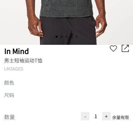
In Mind
男士短袖运动T恤
LM3AGES
颜色
尺码
-
+
数量
余量有限