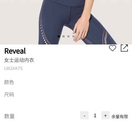
Reveal
女士运动内衣
LW2AK7S
颜色
尺码
-
+
数量
余量有限