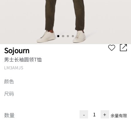
Sojourn
男士长袖圆领T恤
LM3AMJS
颜色
尺码
-
+
数量
余量有限