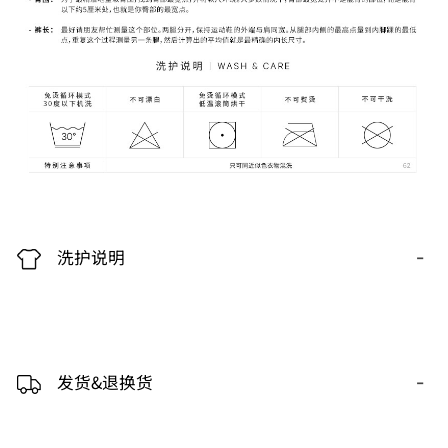
-
洗护说明
-
发货&退换货