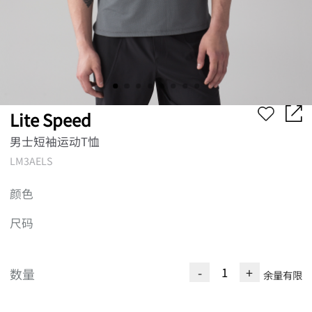
Lite Speed
男士短袖运动T恤
LM3AELS
颜色
尺码
-
+
数量
余量有限