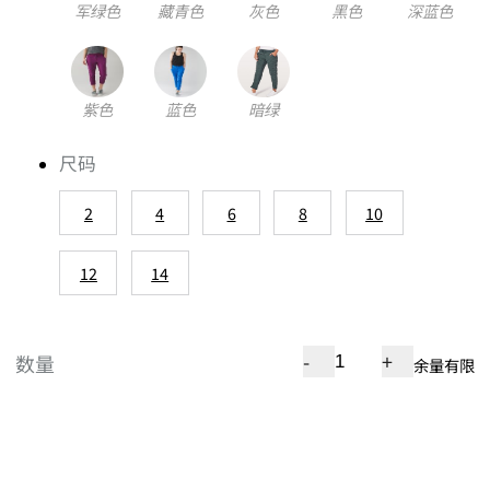
军绿色
藏青色
灰色
黑色
深蓝色
紫色
蓝色
暗绿
尺码
2
4
6
8
10
12
14
-
+
数量
余量有限