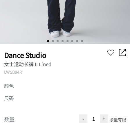
Dance Studio
女士运动长裤 II Lined
LW5B84R
颜色
尺码
-
+
数量
余量有限