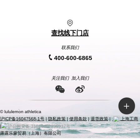
查找线下门店
联系我们
400-600-6865
关注我们
加入我们
© lululemon athletica
沪ICP备16047568-1号
|
隐私政策
|
使用条款
|
退货政策
|
上海工商
|
沪公网安备 31010402335937号
露露乐蒙贸易（上海）有限公司