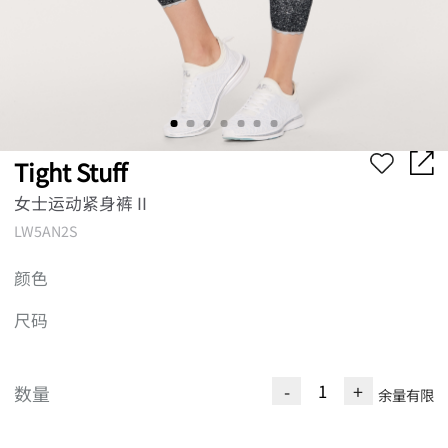
Tight Stuff
女士运动紧身裤 II
LW5AN2S
颜色
尺码
-
+
数量
余量有限