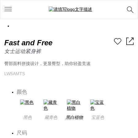
Fast and Free
女士运动紧身裤
臀部面料拼接设计，更显臀型，助你轻盈竞速
LW5AMTS
颜色
黑色
藏青色
黑白植物
宝蓝色
尺码