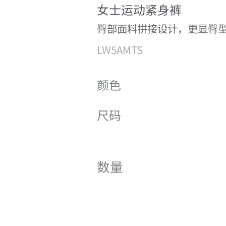
女士运动紧身裤
臀部面料拼接设计，更显臀
LW5AMTS
颜色
尺码
数量