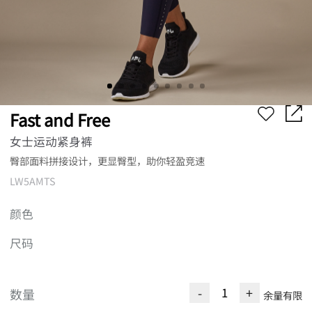
Fast and Free
女士运动紧身裤
臀部面料拼接设计，更显臀型，助你轻盈竞速
LW5AMTS
颜色
尺码
-
+
数量
余量有限