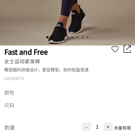
Fast and Free
女士运动紧身裤
臀部面料拼接设计，更显臀型，助你轻盈竞速
LW5AMTS
颜色
尺码
-
+
数量
余量有限