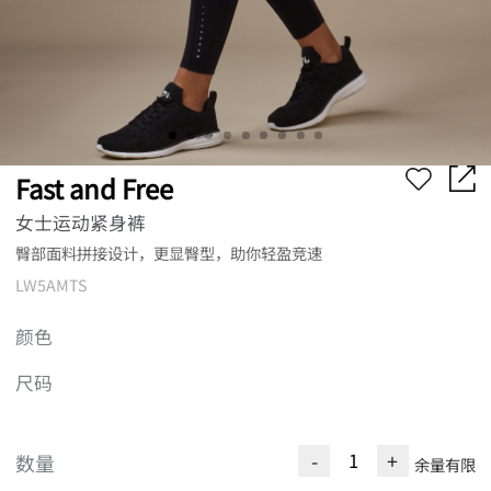
Fast and Free
女士运动紧身裤
臀部面料拼接设计，更显臀型，助你轻盈竞速
LW5AMTS
颜色
尺码
-
+
数量
余量有限