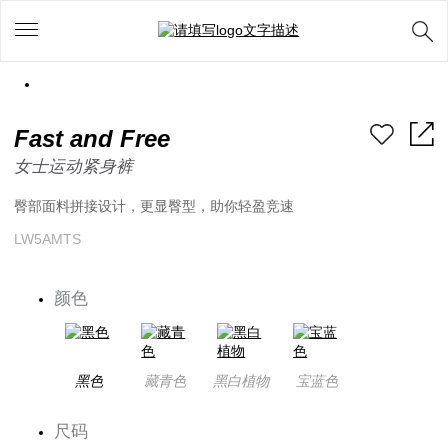
Fast and Free
女士运动紧身裤
臀部面料拼接设计，更显臀型，助你轻盈竞速
LW5AMTS
颜色
黑色
藏青色
黑白植物
宝蓝色
尺码