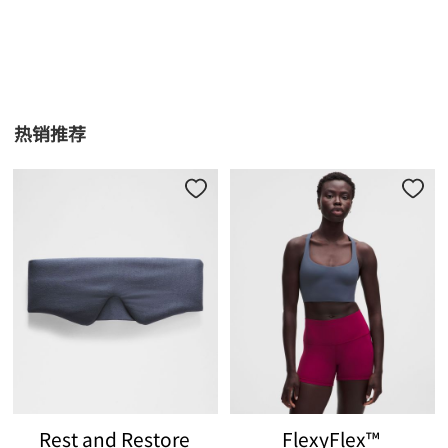
热销推荐
Rest and Restore
FlexyFlex™