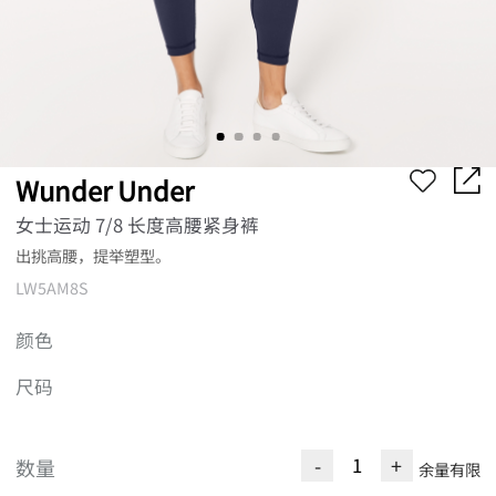
Wunder Under
女士运动 7/8 长度高腰紧身裤
出挑高腰，提举塑型。
LW5AM8S
颜色
尺码
-
+
数量
余量有限