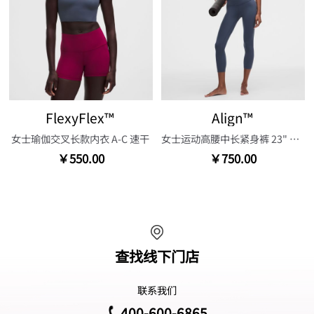
FlexyFlex™
Align™
女士瑜伽交叉长款内衣 A-C 速干
女士运动高腰中长紧身裤 23" 芯吸
￥550.00
￥750.00
查找线下门店
联系我们
400-600-6865