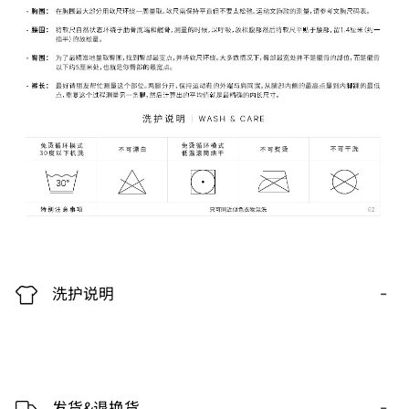
-
洗护说明
-
发货&退换货