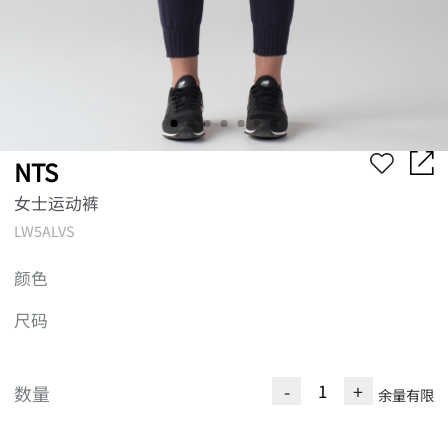
NTS
女士运动裤
LW5ALVS
颜色
尺码
-
+
数量
余量有限