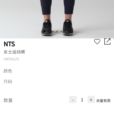
NTS
女士运动裤
LW5ALVS
颜色
尺码
-
+
数量
余量有限