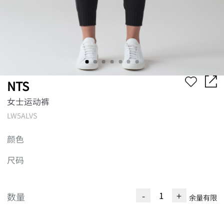
NTS
女士运动裤
LW5ALVS
颜色
尺码
-
+
数量
余量有限