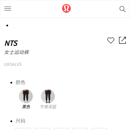
NTS
女士运动裤
LW5ALVS
颜色
黑色
午夜深蓝
尺码