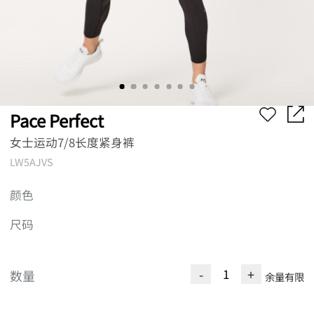
Pace Perfect
女士运动7/8长度紧身裤
LW5AJVS
颜色
尺码
-
+
数量
余量有限