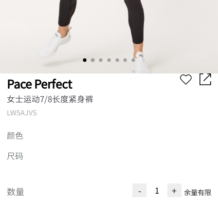
Pace Perfect
女士运动7/8长度紧身裤
LW5AJVS
颜色
尺码
-
+
数量
余量有限