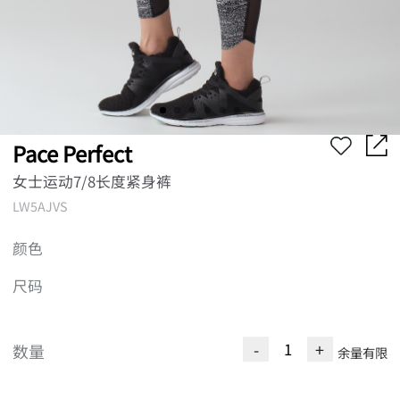
Pace Perfect
女士运动7/8长度紧身裤
LW5AJVS
颜色
尺码
-
+
数量
余量有限