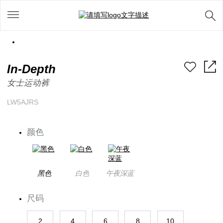
In-Depth
女士运动裤
LW5AJRS
颜色
黑色
白色
午夜深蓝
尺码
2
4
6
8
10