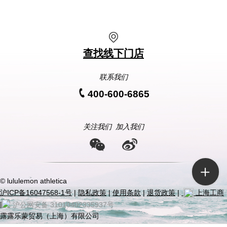
查找线下门店
联系我们
400-600-6865
关注我们
加入我们
© lululemon athletica
沪ICP备16047568-1号
|
隐私政策
|
使用条款
|
退货政策
|
上海工商
|
沪公网安备 31010402335937号
露露乐蒙贸易（上海）有限公司