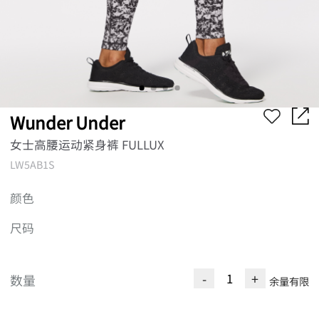
Wunder Under
女士高腰运动紧身裤 FULLUX
LW5AB1S
颜色
尺码
-
+
数量
余量有限