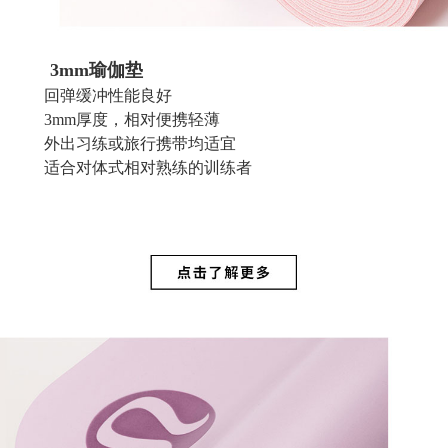
3mm
瑜伽垫
回弹缓冲性能良好
3mm厚度，相对便携轻薄
外出习练或旅行携带均适宜
适合对体式相对熟练的训练者