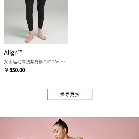
Align™
女士运动高腰紧身裤 24" *Asia 瑜伽裤裸感
￥850.00